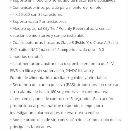
• Soporte en modo Clip heredado de hasta 198 dispositivos.
• Comunicador incorporado para monitoreo remoto.
• 4 x 20 LCD con 80 caracteres.
• Soporta hasta 7 anunciadores.
• Módulo opcional City Tie / Polarity Reversal para central
estación de monitoreo y campo instalable
• Cuatro potencias limitadas Clase B (Estilo Y) o Clase A (Estilo
Z) Circuitos NAC (máximo 1,5 amperios cada uno – 5,0
amperios en total).
• La alimentación auxiliar está disponible en forma de 24 V
FWR sin filtro y sin supervisión, 24VDC filtrado y
Fuente de alimentación auxiliar regulable y reiniciable.
• Secuencia de alarma positiva (PAS): proporciona un retraso
en la alarma de hasta 180 segundos si se confirma una
alarma en el panel de control en 15 segundos. Esta acción
proporciona al personal que responde, tiempo para
investigar una alarma antes de evacuar un edificio.
• Admite protocolos de sincronización de estroboscopio de los
principales fabricantes.