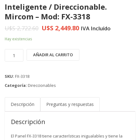
Inteligente / Direccionable.
Mircom – Mod: FX-3318
U$S
2,449.80
U$S
2,722.60
IVA Incluído
Hay existencias
Panel
AÑADIR AL CARRITO
de
Alarma
de
SKU:
FX-3318
Incendios
Categoría:
Direccionables
Inteligente
/
Descripción
Preguntas y respuestas
direccionable.
Mircom
-
Descripción
Mod:
FX-
El Panel FX-3318 tiene características inigualables y tiene la