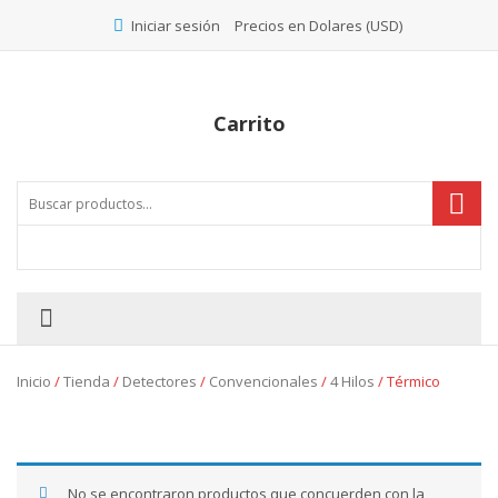
Precios en Dolares (USD)
Iniciar sesión
Carrito
Inicio
/
Tienda
/
Detectores
/
Convencionales
/
4 Hilos
/ Térmico
No se encontraron productos que concuerden con la