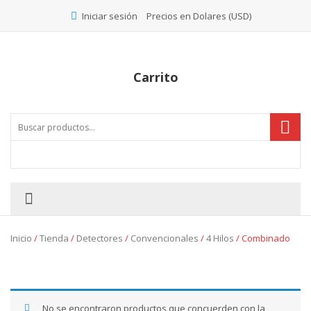
Precios en Dolares (USD)
Iniciar sesión
Carrito
Inicio
/
Tienda
/
Detectores
/
Convencionales
/
4 Hilos
/ Combinado
No se encontraron productos que concuerden con la