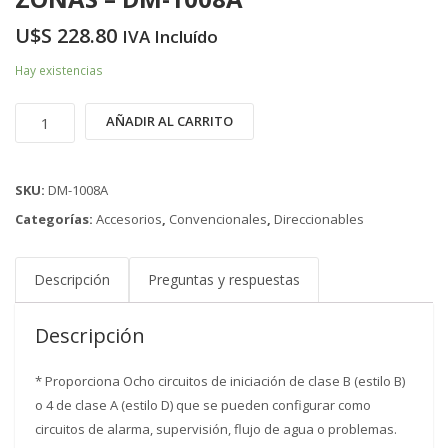
U$S
228.80
IVA Incluído
Hay existencias
MÓDULO
AÑADIR AL CARRITO
DE
INICIACIÓN
DE
SKU:
DM-1008A
OCHO
Categorías:
Accesorios
,
Convencionales
,
Direccionables
ZONAS
-
Descripción
Preguntas y respuestas
DM-
1008A
cantidad
Descripción
* Proporciona Ocho circuitos de iniciación de clase B (estilo B)
o 4 de clase A (estilo D) que se pueden configurar como
circuitos de alarma, supervisión, flujo de agua o problemas.