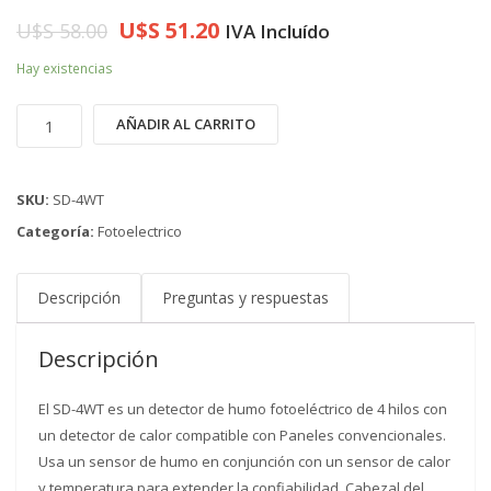
U$S
51.20
U$S
58.00
IVA Incluído
Hay existencias
Detector
AÑADIR AL CARRITO
MIRCOM
SD-
4WT
SKU:
SD-4WT
cantidad
Categoría:
Fotoelectrico
Descripción
Preguntas y respuestas
Descripción
El SD-4WT es un detector de humo fotoeléctrico de 4 hilos con
un detector de calor compatible con Paneles convencionales.
Usa un sensor de humo en conjunción con un sensor de calor
y temperatura para extender la confiabilidad. Cabezal del