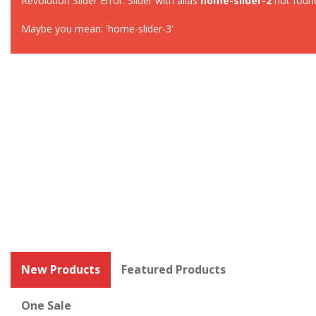
Revolution Slider Error: Slider with alias
home-slider-2
not foun
Maybe you mean: 'home-slider-3'
New Products
Featured Products
One Sale