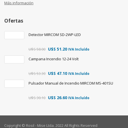
Más información
Ofertas
Detector MIRCOM SD-2WP-LED
U$S
51.20
U$S
58.00
IVA Incluído
Campana Incendio 12-24 Volt
U$S
47.10
U$S
53.30
IVA Incluído
Pulsador Manual de Incendio MIRCOM MS-401SU
U$S
26.60
U$S
30.10
IVA Incluído
Copyright © Rosil - Mise Ltda. 2022 All Rights Reserved